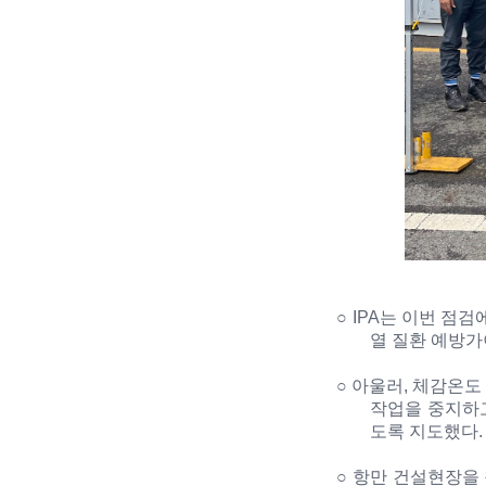
○
IPA
는 이번 점검
열 질환 예방
○
아울러
,
체감온
작업을 중지하
도록 지도했다
.
○
항만 건설현장을