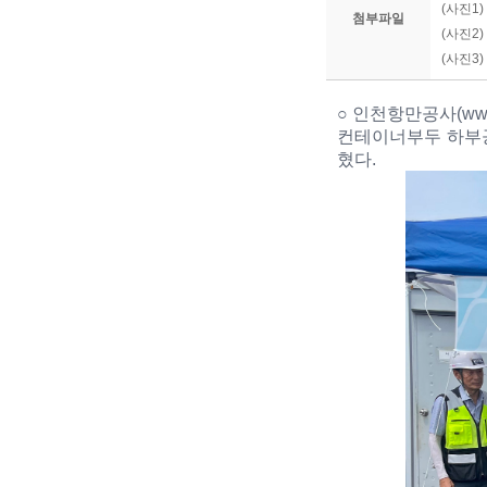
(사진1
첨부파일
(사진2
(사진3
○
인천항만공사
(ww
컨테이너부두 하부
혔다
.