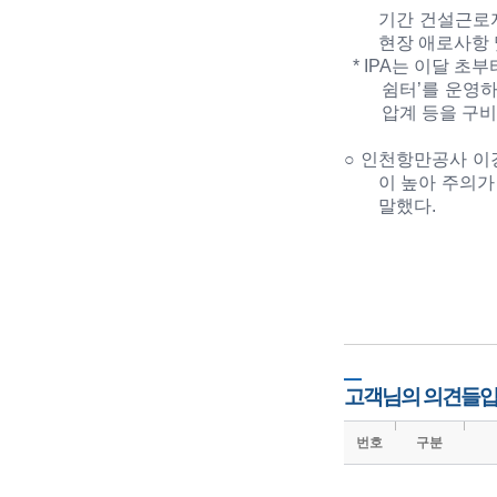
기간 건설근로
현장 애로사항 
* IPA
는 이달 초부
쉼터
’
를 운영
압계 등을 구
○
인천항만공사 이
이 높아 주의가
말했다
.
고객님의 의견들입
번호
구분