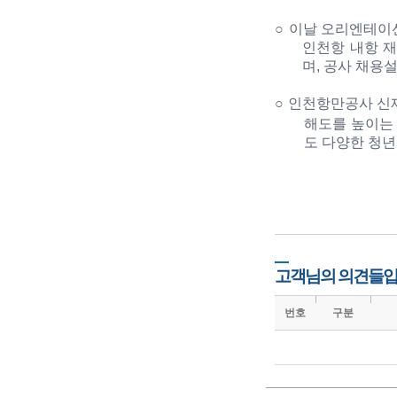
○
이날 오리엔테이
인천항 내항 
며
,
공사 채용설
○
인천항만공사 신
해도를 높이는
도 다양한 청년
고객님의 의견들입
번호
구분