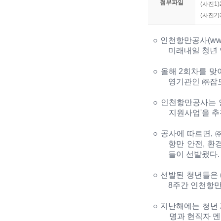
첨부파일
(사진1
(사진2
○
인천항만공사
(ww
미래내일 청년
○
올해
2
회차를 맞이
영기관인
㈜
잡
○
인천항만공사는
지원사업'
을 
○
공사에 따르면
,
항만 안전
, 환
들이 선발됐다
.
○
선발된 청년들은
8
주간 인천항만
○
지난해에는 청년
명과 현직자 