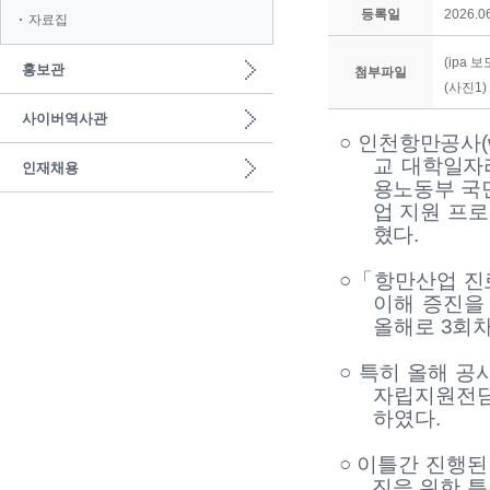
등록일
2026.06
자료집
(ipa
홍보관
첨부파일
(사진1
사이버역사관
○
인천항만공사
교 대학일자
인재채용
용노동부 국
업 지원 프
혔다
.
○
「
항만산업 진
이해 증진을
올해로
3
회차
○
특히 올해 공
자립지원전
하였다
.
○
이틀간 진행된
진을 위한 