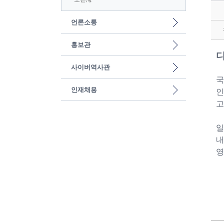
언론소통
홍보관
디
사이버역사관
국
인재채용
인
고
일
내
영