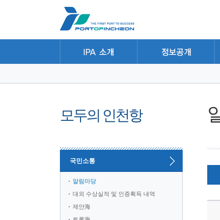
본문 바로가기
주요메뉴 바로가기
하위메뉴 바로가기
모두의 인천항
국민소통
알림마당
대외 수상실적 및 인증획득 내역
제안海
토론海