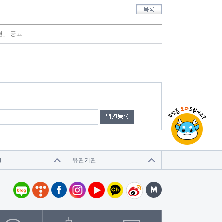
천」 공고
관
유관기관