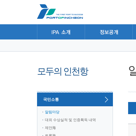
본문 바로가기
주요메뉴 바로가기
하위메뉴 바로가기
모두의 인천항
국민소통
알림마당
대외 수상실적 및 인증획득 내역
제안海
토론海