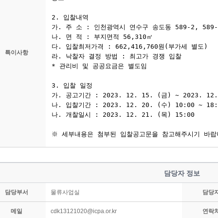
특이사항
담당자 정보
담당부서
물류사업실
담당
메일
cdk13121020@icpa.or.kr
연락