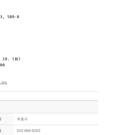
자
최동규
처
032-890-8263