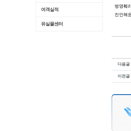
벙영훼
여객실적
진인해
유실물센터
다음글
이전글