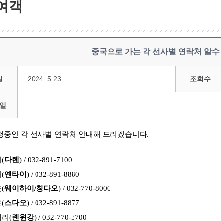
여객
중국으로 가는 각 선사별 연락처 알수
일
2024. 5.23.
조회수
일
행중인 각 선사별 연락처 안내해 드리겠습니다
.
리
(
다롄
) / 032-891-7100
리
(
옌타이
) / 032-891-8880
운
(
웨이하이
/
칭다오
) / 032-770-8000
운
(
스다오
) / 032-891-8877
훼리
(
롄윈강
) / 032-770-3700