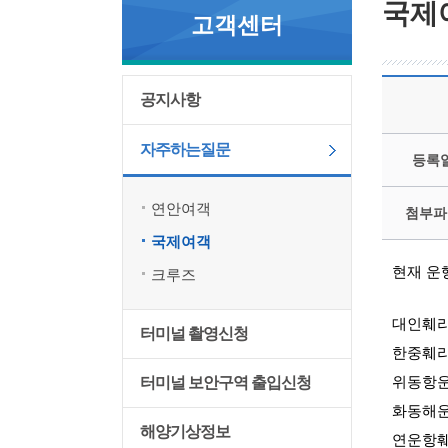
국제
고객센터
공지사항
자주하는질문
등록
연안여객
첨부파
국제여객
현재 운
크루즈
대인훼
터미널 촬영신청
한중훼
터미널 보안구역 출입신청
위동항
화동해
해양기상정보
연운항