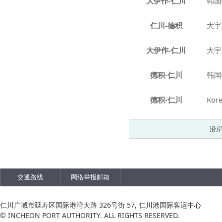
大伊作-仁川
韩国
仁川-德积
大宇
大伊作-仁川
大宇
德积-仁川
韩国
德积-仁川
Kor
沿岸
交通路线
网络举报邮箱
仁川广域市延寿区国际港湾大路 326号街 57, 仁川港国际客运中心
© INCHEON PORT AUTHORITY. ALL RIGHTS RESERVED.