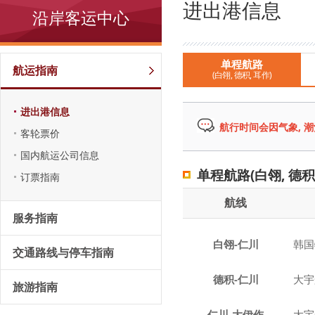
进出港信息
沿岸客运中心
单程航路
航运指南
(白翎, 德积, 耳作)
进出港信息
航行时间会因气象, 潮
客轮票价
国内航运公司信息
单程航路(白翎, 德积,
订票指南
航线
服务指南
白翎-仁川
韩国
交通路线与停车指南
德积-仁川
大宇
旅游指南
仁川-大伊作
大宇