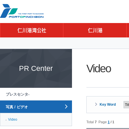
Go to Contents
Go to Main menu
Go to Sub menu
Video
PR Center
プレスセンタ-
Key Word
写真 / ビデオ
Video
Total
7
Page
1
/ 1