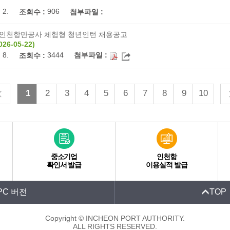
 2.
906
조회수 :
첨부파일 :
년 인천항만공사 체험형 청년인턴 채용공고
026-05-22)
 8.
3444
첨부파일 :
조회수 :
1
2
3
4
5
6
7
8
9
10
중소기업
인천항
확인서 발급
이용실적 발급
PC 버전
TOP
Copyright © INCHEON PORT AUTHORITY.
ALL RIGHTS RESERVED.