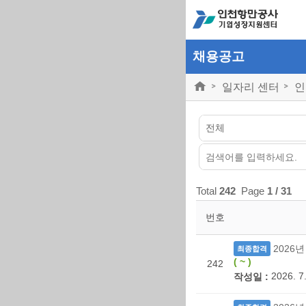
채용공고
일자리 센터
인
Total
242
Page
1
/ 31
번호
2026
최종합격
( ~ )
242
2026. 7.
작성일 :