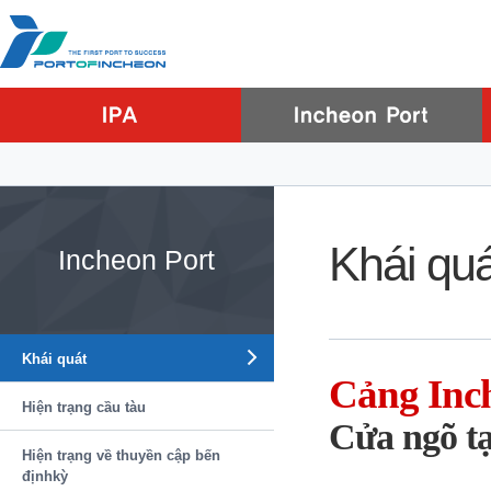
Go to Contents
Go to Main menu
Go to Sub menu
Khái quá
Incheon Port
Khái quát
Cảng Inc
Hiện trạng cầu tàu
Cửa ngõ tạ
Hiện trạng về thuyền cập bến
địnhkỳ