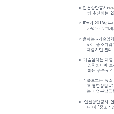
○
인천항만공사
(
www
해 추진하는
‘2
○
IPA
가
2018
년부
사업으로
,
현재
○
올해는
▴
기술임치
하는 중소기업
제출하면 된다
.
○
기술임치는 대중
임치센터에 보
하는 수수료 
○
기술보호는 중소
호 통합상담
▴
는 기업부담금
○
인천항만공사 
다
“
며
, ”
중소기업