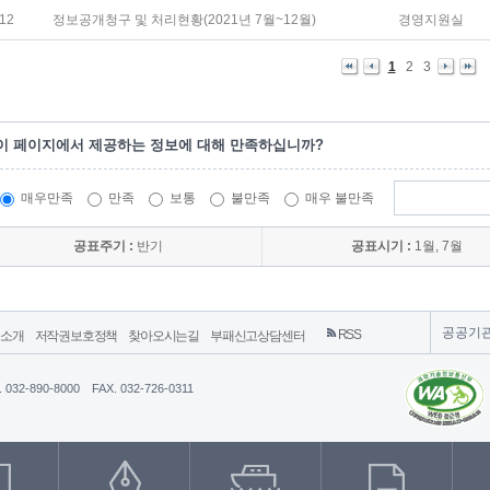
12
정보공개청구 및 처리현황(2021년 7월~12월)
경영지원실
1
2
3
이 페이지에서 제공하는 정보에 대해 만족하십니까?
매우만족
만족
보통
불만족
매우 불만족
공표주기 :
반기
공표시기 :
1월, 7월
공공기
RSS
영소개
저작권보호정책
찾아오시는길
부패신고상담센터
. 032-890-8000
FAX. 032-726-0311