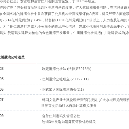
港湾公社是开发管理和运营仁川港的国营企业，于 2005年成立。
持续扩充了码头和背后物流园区等港湾基础设施，扩大航线和服务网络，在港湾建设
在全国各地的港湾公社中首次获得了公共机构经营实绩评价A级等，机关经营方面也
2万2,214亿韩元)增加了7.4%，销售额(1,020亿韩元)增加了5倍以上，人力也从
。为了把仁川港打造成为环黄海圈的物流中心港湾、东北亚代表性的海洋观光中心，
码头·货运码头建设为核心的金色港湾开发事业，仁川港湾公社将把仁川港建设成为
仁川港湾公社沿革
03
- 制定港湾公社法 (法律第6918号)
05
- 仁川港湾公社成立 (2005.7.11)
06
- 正式加入国际港湾协会(2.1)
07
- 韩国文化产业大奖伦理经营部门授奖, 扩大水域设施管理
-世界首次启动航比自动计算模拟服务
09
- 合并仁川港码头管理公社
- 连续3年被选为清廉度评价优秀机关