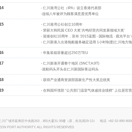
14
- 仁川港湾公社（IPA）设立香港代表部
-连续八年被评为顾客满意度优秀单位
15
- 仁川港湾公社创立10周年
- 荣获大韩民国 CEO 大奖‘共鸣经营共同发展领域大奖’
- 迎接创社10周年，宣布 '2015蓝图 - 国际物流 · 观光平台' (
- 仁川新港入出港拖船服务确定适用 1小时制度(仁川地方
16
- 年集装箱容量超过250万TEU
17
- 仁川新港开通整个地区 (SNCT,HJIT)
-巡航码头开头在仁川新国际客运码头
18
- 获得产业通商资源部国家生产性大奖总统奖
19
- 在韩国环境部 “公共部门温室气体减排业绩榜” 上位居官
 仁川广域市延寿区中央路263，IBS大厦31-35楼（原，松岛洞29-13）
电话. +82-32-890-800
EON PORT AUTHORITY. ALL RIGHTS RESERVED.