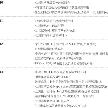
10
- 仁川港实施顾客一站式服务
- 4年连续实现公共机构顾客满意度最高等级
-在企划财政部的公共机构顾客满意度调查中，仁川港湾保安
11
- 获得装拆式防虫材料发明专利
- 仁川港综合 I-PUS开通
-仁川港湾公社获得行车专利技术
- 仁川港内港引进环保料斗
12
- 荣获韩国最佳伦理经营企业CEO 大奖(富春韩国)
-开发港湾用混合挡车栏
- 专利申请/注册7项 (首尔国际发明展会特别奖, 金奖, 铜奖
-实现经营评价A，机构领导评价A等级
- ECO-NURI号 绿色技术大奖授奖 (知识经济部)
13
- 港湾专用 LED 透光照明灯获得发明专利
- 提供集装箱码头繁忙度SMS
- 装拆式防虫材料固定装置被国土部指定为建设新技术
- 仁川港湾公社 Happy Wave宣言(家庭亲和经营正式启动)
- 亚洲第一艘环保LNG燃料推进船舶环保世界号起航
-连续3年被评为韩国工作环境最好的一百家企业
- 仁川港旅客突破100万人次
-仁川港集装箱吞吐量首次突破200万TEU