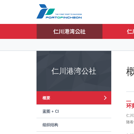
본문 바로가기
주요메뉴 바로가기
仁川港湾公社
概要
环
蓝图 + CI
仁川
随着
组织结构