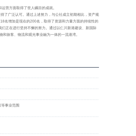
和运营方面取得了世人瞩目的成就。
获得了广泛认可。通过上述努力，与公社成立初期相比，资产规
初期的118名增加是现在的200名，取得了资源和力量方面的持续性的
我们正在进行坚持不懈的努力。通过以仁川新港建设、新国际
货物和旅客、物流和观光事业融为一体的一流港湾。
权等事业范围