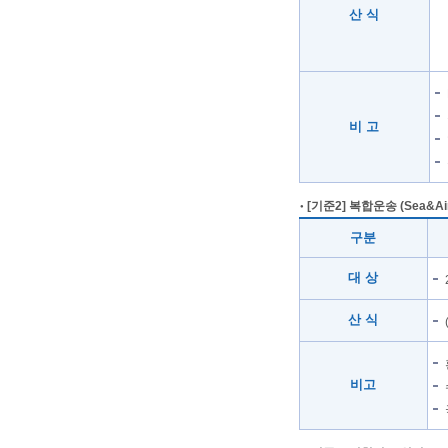
산 식
비 고
[기준2] 복합운송 (Sea&Air,
구분
대 상
산 식
비고