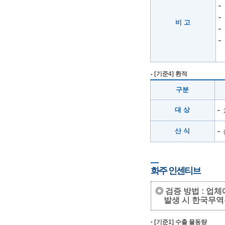
비 고
[기준4] 환적
구분
대 상
산 식
화주 인센티브
◎ 검증 방법 : 
발생 시 한국무역
[기준1] 수출 물동량