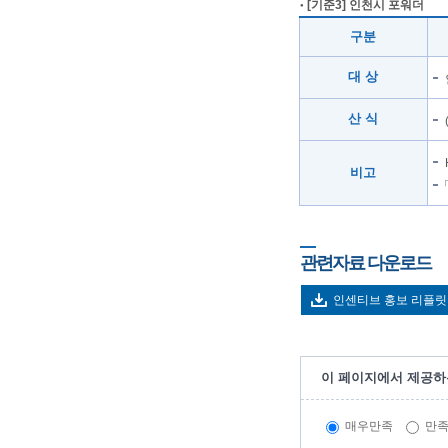
[기준3] 인천시 포워더
구분
대 상
산 식
비고
「
관련자료 다운로드
인센티브 홍보 리플릿
이 페이지에서 제공하
매우만족
만