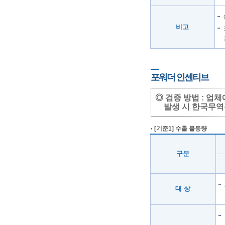
비고
포워더 인센티브
◎ 검증 방법 : 
발생 시 한국무역
[기준1] 수출 물동량
구분
대 상