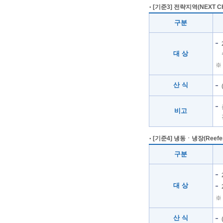
[기준3] 전략지역(NEXT CH
구분
대 상
※
산 식
비고
[기준4] 냉동ㆍ냉장(Reefer
구분
대 상
※
산 식