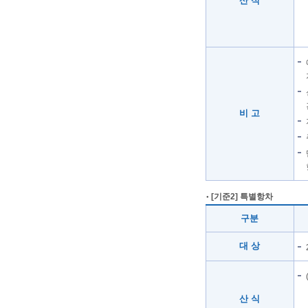
산 식
비 고
[기준2] 특별항차
구분
대 상
산 식