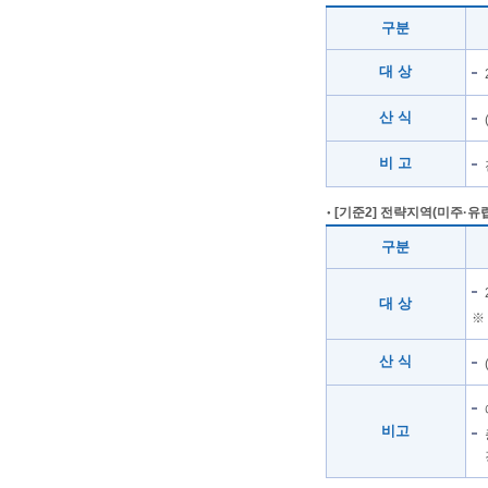
구분
대 상
산 식
비 고
[기준2] 전략지역(미주·유
구분
대 상
※
산 식
비고