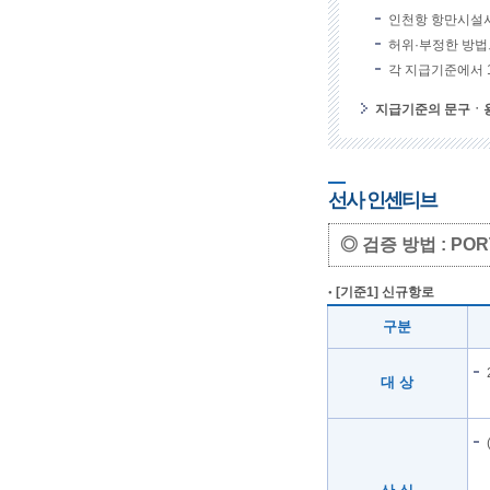
인천항 항만시설
허위·부정한 방법
각 지급기준에서 1
지급기준의 문구ㆍ용
선사 인센티브
◎ 검증 방법 : P
[기준1] 신규항로
구분
대 상