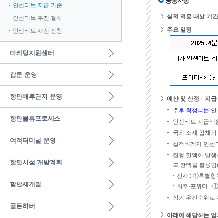
공통사항
인센티브 지급 기준
실적 적용 대상 기간 : 2
인센티브 추진 절차
주요 일정
인센티브 사전 신청
마케팅지원센터
갑문 운영
항만배후단지 운영
예산 및 산정ㆍ지급
추후 확정되는 인
항만물류프로세스
인센티브 지급액은
국외 소재 업체의
여객터미널 운영
실적비례제 인센티
집행 잔액이 발생
항만시설 개발계획
로 잔액을 활용함
선사 : ①특별항
항만재개발
화주·포워더 : 
상기 우선순위로 
골든하버
아래에 해당하는 업