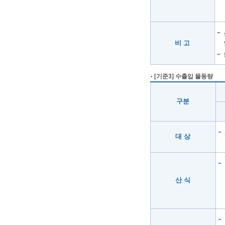
비 고
[기준3] 수출입 물동량
구분
대 상
산 식