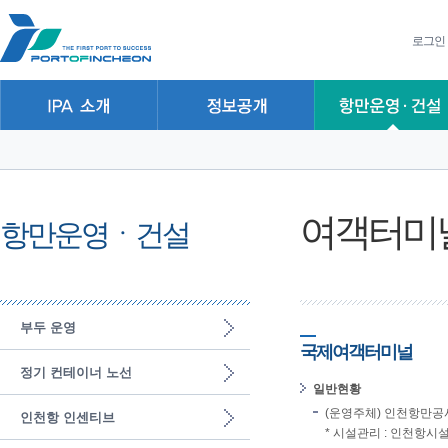
본문 바로가기
주요메뉴 바로가기
하위메뉴 바로가기
로그인
여객터미
항만운영ㆍ건설
부두 운영
국제여객터미널
정기 컨테이너 노선
일반현황
(운영주체) 인천항만공
인천항 인센티브
* 시설관리 : 인천항시