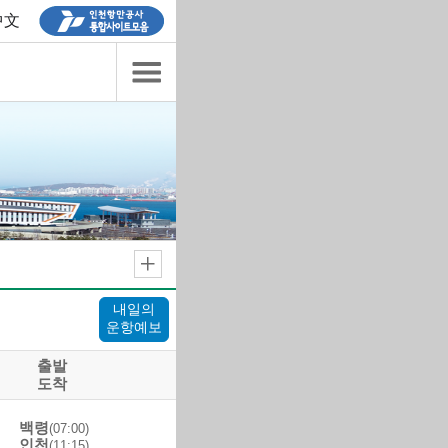
中文
카테고리
내일의
운항예보
출발
도착
백령
(07:00)
인천
(11:15)