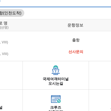
)
해운
정상
호)
항(인천도착)
훼리
정상
)
로 명
운항정보
(선명)
정상
리9호)
출항
정상
VIII)
리)
훼리
선사문의
정상
VIII)
스프레스카훼리)
해운
정상
호)
국제여객터미널
오시는길
널
크루즈