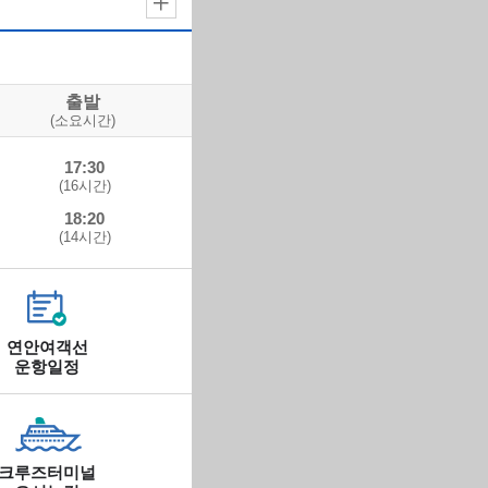
인천
(14:30)
덕적
(15:56)
대이작
(14:30)
인천
(16:12)
출발
인천
(15:00)
(소요시간)
덕적
(17:50)
17:30
대이작
(15:10)
(16시간)
인천
(16:52)
18:20
덕적
(15:30)
(14시간)
인천
(16:56)
덕적
(16:00)
인천
(17:26)
연안여객선
운항일정
크루즈터미널