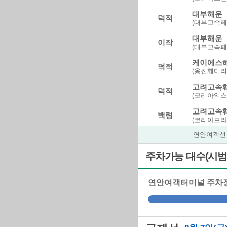
대부해운
덕적
(대부고속페
대부해운
이작
(대부고속페
케이에스
덕적
(옹진훼미리
고려고속
덕적
(코리아익
고려고속
백령
(코리아프라
연안여객선
고려고속
이작
(코리아피스
주차가능 대수(시범
케이에스
덕적
(옹진훼미리
연안여객터미널 주차
고려고속
백령
(코리아프린
고려고속
백령
(코리아프라