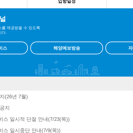
입항일정
널
스를 제공받을 수 있도록
니다.
비스
해양예보방송
자
(26년 7월)
 공지
 일시적 단절 안내(7/23(목))
스 일시중단 안내(7/9(목))