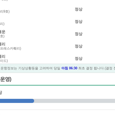
정상
리9호)
정상
리)
해운
정상
호)
훼리
정상
스프레스카훼리)
훼리
정상
이드)
 운항정보는 기상상황등을 고려하여 당일
아침 06:30
최초 결정 됩니다.(결정 
훼리
정상
)
운영)
해운
정상
호)
장
훼리
정상
세스)
훼리
정상
이드)