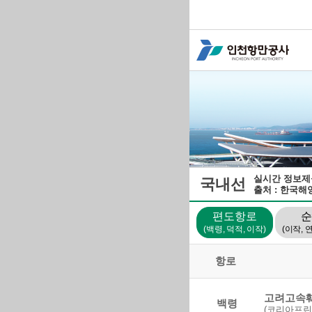
실시간 정보제공(0
국내선
출처 : 한국
편도항로
순
(백령, 덕적, 이작)
(이작, 
항로
고려고속
백령
(코리아프린