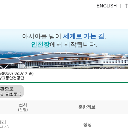
ENGLISH
아시아를 넘어
세계로 가는 길
,
인천항
에서 시작됩니다.
8/07 02:37 기준)
해양교통안전공단
환항로
연평, 굴업, 풍도)
선사
운항정보
(선명)
훼리
정상
세스)