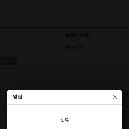
업체(기관)명
팩스번호
소 검색
문자 전체 수신여부
알림
알림
 첨부
오류
오류