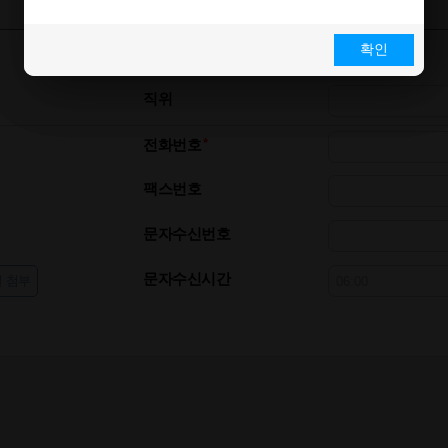
확인
확인
직위
전화번호
팩스번호
문자수신번호
문자수신시간
 첨부