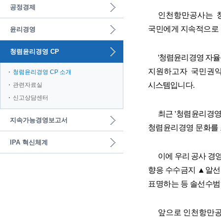
공정경제
인천항만공사는 청
국민에게 지속적으로 
윤리경영
청렴윤리경영 CP
'청렴윤리경영 자
지원하고자 국민권익
청렴윤리경영 CP 소개
시스템입니다.
관련자료실
신고상담센터
최근 '청렴윤리경영
지속가능경영보고서
청렴윤리경영 문화를 
IPA 혁신체계
이에 우리 공사 경
향응 수수금지 ▲알선
표명하는 등 솔선수범
앞으로 인천항만공